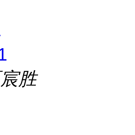
1
1
区宸胜