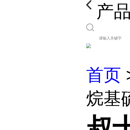
产
首页
烷基硫
叔