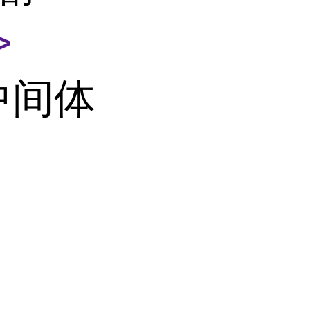
>
中间体
司