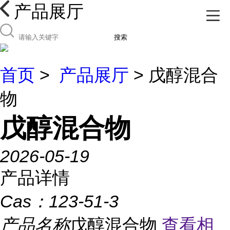
产品展厅
搜索
首页
>
产品展厅
> 戊醇混合
物
戊醇混合物
2026-05-19
产品详情
Cas：
123-51-3
产品名称
戊醇混合物
查看相