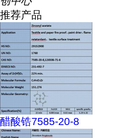
创中心
推荐产品
醋酸锆7585-20-8