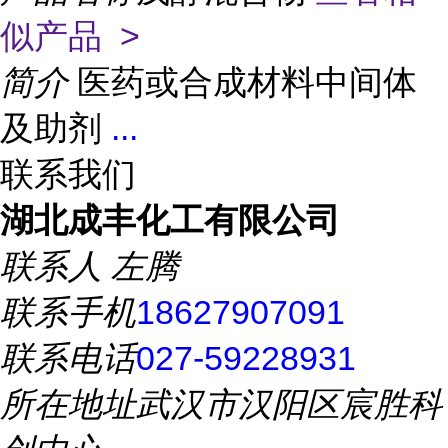
似产品 >
简介
医药或合成材料中间体
及助剂
...
联系我们
湖北成丰化工有限公司
联系人
左腾
联系手机
18627907091
联系电话
027-59228931
所在地址
武汉市汉阳区宸胜科