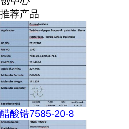
创中心
推荐产品
醋酸锆7585-20-8