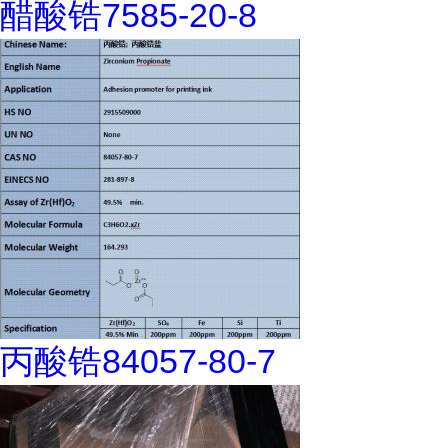
醋酸锆7585-20-8
丙酸锆84057-80-7