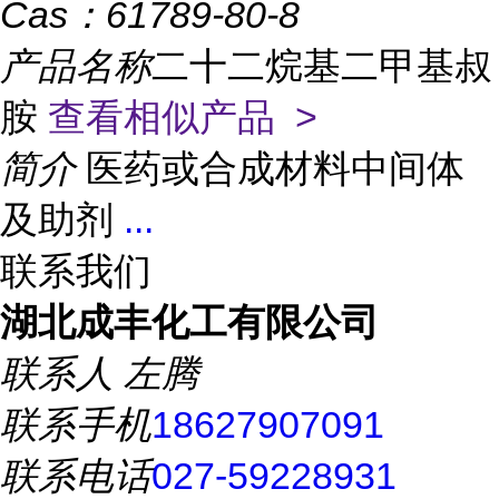
Cas：
61789-80-8
产品名称
二十二烷基二甲基叔
胺
查看相似产品 >
简介
医药或合成材料中间体
及助剂
...
联系我们
湖北成丰化工有限公司
联系人
左腾
联系手机
18627907091
联系电话
027-59228931