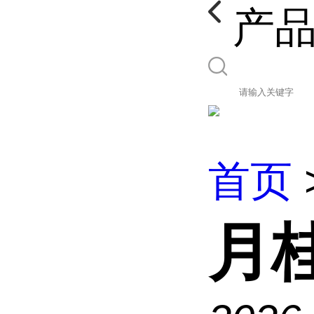
产
首页
月