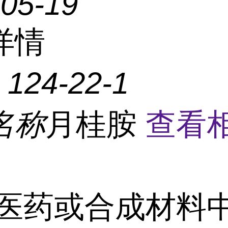
-05-19
详情
：
124-22-1
名称
月桂胺
查看
医药或合成材料