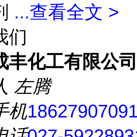
剂
...
查看全文 >
我们
成丰化工有限公
人
左腾
手机
1862790709
电话
027-5922893