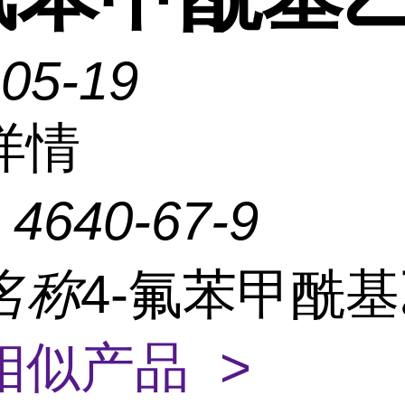
-05-19
详情
：
4640-67-9
名称
4-氟苯甲酰
相似产品 >