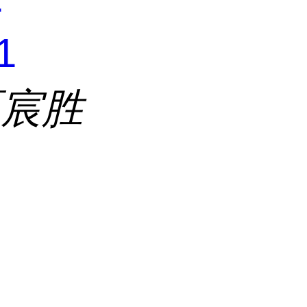
1
区宸胜