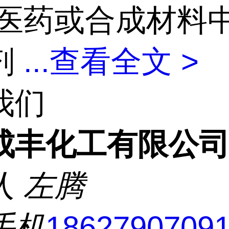
医药或合成材料
剂
...
查看全文 >
我们
成丰化工有限公
人
左腾
手机
1862790709