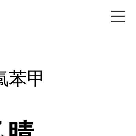
-氟苯甲
乙腈