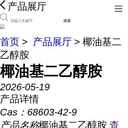
产品展厅
搜索
首页
>
产品展厅
> 椰油基二
乙醇胺
椰油基二乙醇胺
2026-05-19
产品详情
Cas：
68603-42-9
产品名称
椰油基二乙醇胺
查