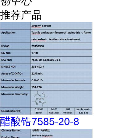
创中心
推荐产品
醋酸锆7585-20-8