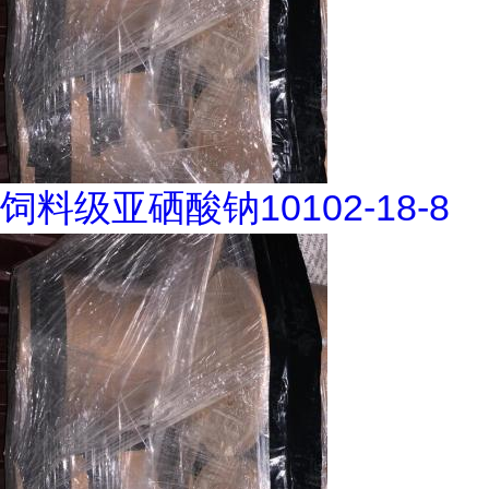
饲料级亚硒酸钠10102-18-8