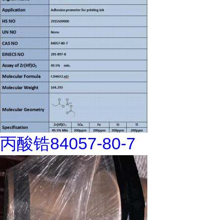
丙酸锆84057-80-7