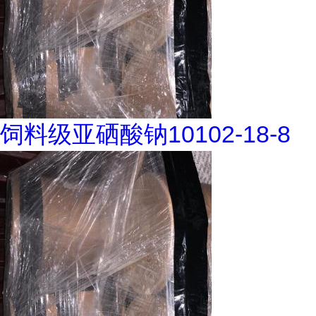
饲料级亚硒酸钠10102-18-8