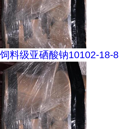
饲料级亚硒酸钠10102-18-8