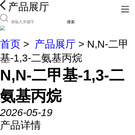
产品展厅
搜索
首页
>
产品展厅
> N,N-二甲
基-1,3-二氨基丙烷
N,N-二甲基-1,3-二
氨基丙烷
2026-05-19
产品详情