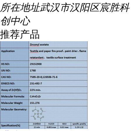
所在地址
武汉市汉阳区宸胜科
创中心
推荐产品