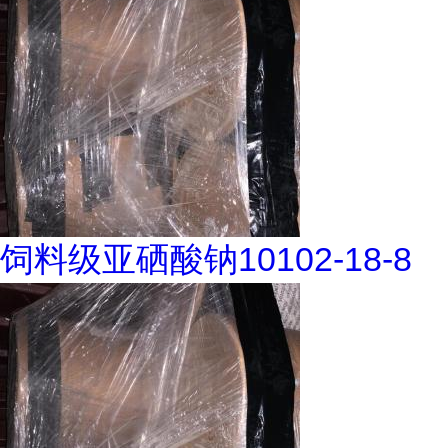
饲料级亚硒酸钠10102-18-8