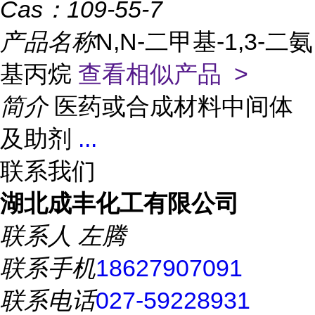
Cas：
109-55-7
产品名称
N,N-二甲基-1,3-二氨
基丙烷
查看相似产品 >
简介
医药或合成材料中间体
及助剂
...
联系我们
湖北成丰化工有限公司
联系人
左腾
联系手机
18627907091
联系电话
027-59228931