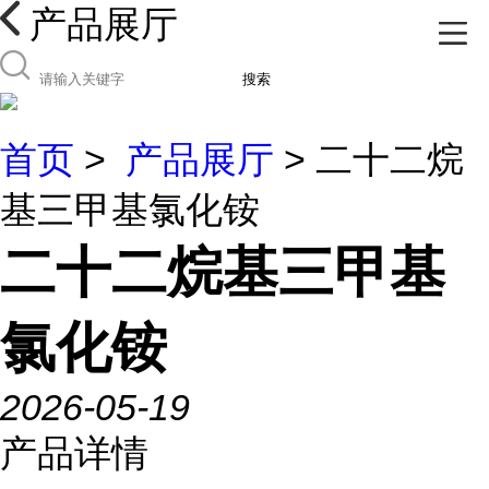
产品展厅
搜索
首页
>
产品展厅
> 二十二烷
基三甲基氯化铵
二十二烷基三甲基
氯化铵
2026-05-19
产品详情