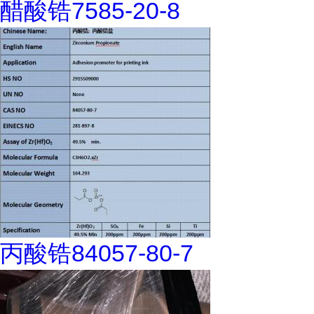
醋酸锆7585-20-8
丙酸锆84057-80-7