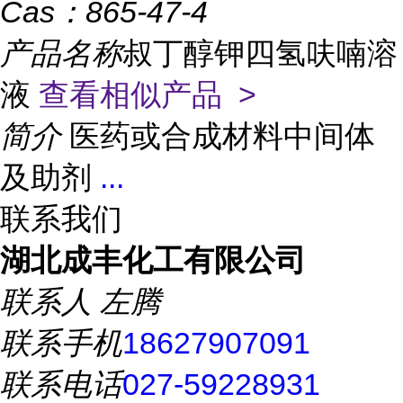
Cas：
865-47-4
产品名称
叔丁醇钾四氢呋喃溶
液
查看相似产品 >
简介
医药或合成材料中间体
及助剂
...
联系我们
湖北成丰化工有限公司
联系人
左腾
联系手机
18627907091
联系电话
027-59228931