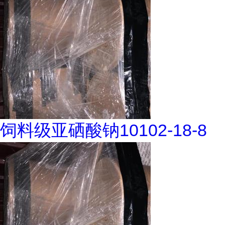
饲料级亚硒酸钠10102-18-8