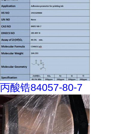
丙酸锆84057-80-7