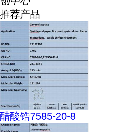
创中心
推荐产品
醋酸锆7585-20-8