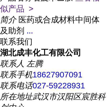
似产品 >
简介
医药或合成材料中间体
及助剂
...
联系我们
湖北成丰化工有限公司
联系人
左腾
联系手机
18627907091
联系电话
027-59228931
所在地址
武汉市汉阳区宸胜科